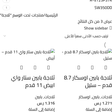
R-V725PS7K
1
SW350DD
1
الرئيسية
منتجات تحت الوسم “ثلاجة”
عرض ⁦3⁩ من كل النتائج
Show sidebar
ثلاجة بابين اوسكار 8.7
ثلاجة بابين ستار واي
قدم – ستيل
ابيض 11 قدم
ثلاجات
,
بابين
,
اوسكار
ثلاجات
,
بابين
1.271
ر.س
1.316
ر.س
إضافة إلى السلة
إضافة إلى السلة