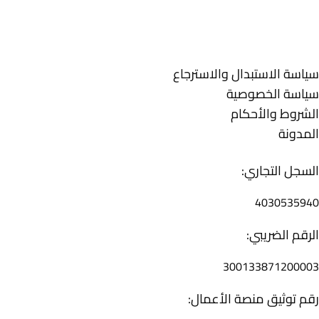
تسوق الأن أفضل الأجهزة الكهربائيــة من خلال متاجر الكترو هاوس
بالمملكة العربية السعودية
روابط تهمك
سياسة الاستبدال والاسترجاع
سياسة الخصوصية
الشروط والأحكام
المدونة
التوثيقات
السجل التجاري:
4030535940
الرقم الضريبي:
300133871200003
رقم توثيق منصة الأعمال: