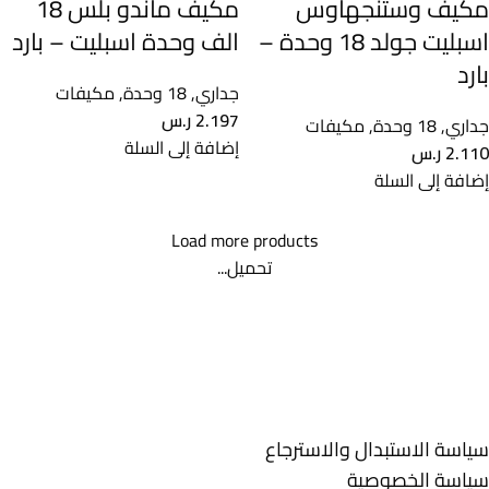
مكيف وستنجهاوس
مكيف ماندو بلس 18
اسبليت جولد 18 وحدة –
الف وحدة اسبليت – بارد
بارد
جداري
,
18 وحدة
,
مكيفات
2.197
ر.س
جداري
,
18 وحدة
,
مكيفات
إضافة إلى السلة
2.110
ر.س
إضافة إلى السلة
Load more products
تحميل...
تسوق الأن أفضل الأجهزة الكهربائيــة من خلال متاجر الكترو هاوس
بالمملكة العربية السعودية
روابط تهمك
سياسة الاستبدال والاسترجاع
سياسة الخصوصية