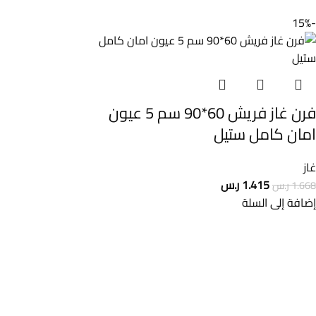
-15%
فرن غاز فريش 60*90 سم 5 عيون
امان كامل ستيل
غاز
1.415
ر.س
1.668
ر.س
إضافة إلى السلة