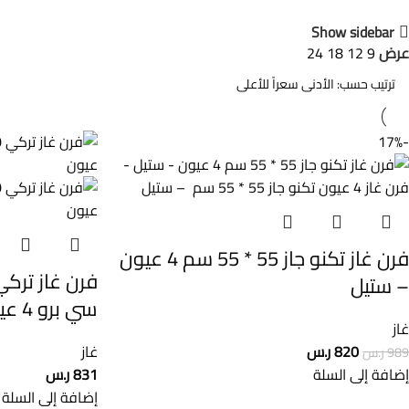
Show sidebar
عرض
9
12
18
24
-17%
فرن غاز تكنو جاز 55 * 55 سم 4 عيون
– ستيل
سي برو 4 عيون
غاز
820
ر.س
غاز
989
ر.س
إضافة إلى السلة
831
ر.س
إضافة إلى السلة