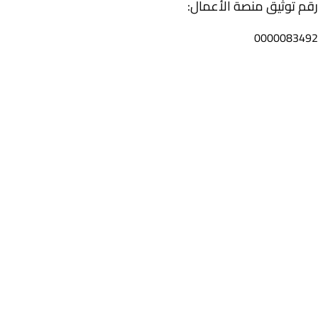
رقم توثيق منصة الأعمال:
0000083492
تواصل معنا