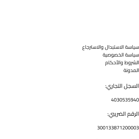
تسوق الأن أفضل الأجهزة الكهربائيــة من خلال متاجر الكترو هاوس بال
روابط تهمك
سياسة الاستبدال والاسترجاع
سياسة الخصوصية
الشروط والأحكام
المدونة
التوثيقات
السجل التجاري:
4030535940
الرقم الضريبي:
300133871200003