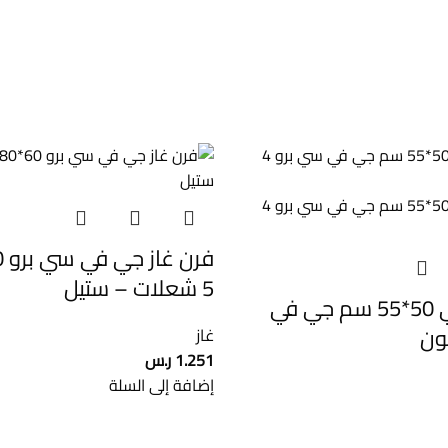
5 شعلات – ستيل
فرن غاز تركي 50*55 سم جي في
غاز
1.251
ر.س
إضافة إلى السلة