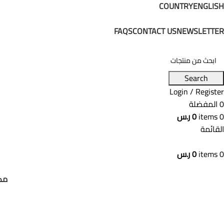
COUNTRY
ENGLISH
ADD ANYTHING HERE OR JUST REMOVE IT…
FAQS
CONTACT US
NEWSLETTER
Search
Login / Register
0
المفضلة
0
items
0
ر.س
القائمة
0
items
0
ر.س
الأقسام
مك