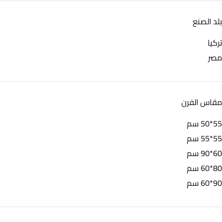
بلد الصنع
تركيا
مصر
مقاس الفرن
55*50 سم
55*55 سم
60*90 سم
80*60 سم
90*60 سم